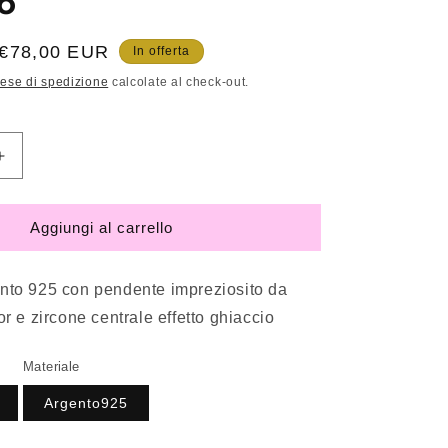
o
Prezzo
€78,00 EUR
In offerta
scontato
ese di spedizione
calcolate al check-out.
Aumenta
quantità
per
Collana
Aggiungi al carrello
in
Argento
925
ento 925 con pendente impreziosito da
con
or e zircone centrale effetto ghiaccio
pendente
impreziosito
Materiale
da
zirconi
Argento925
mutlicolor
e