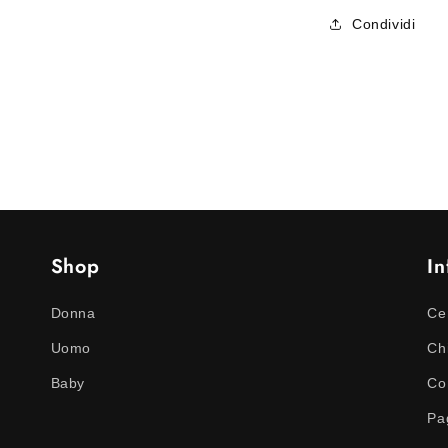
zircone
Condividi
centrale
effetto
ghiaccio
Shop
In
Donna
Ce
Uomo
Ch
Baby
Con
Pa