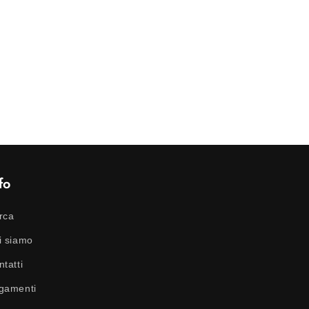
zircone
centrale
effetto
ghiaccio
fo
rca
i siamo
tatti
gamenti