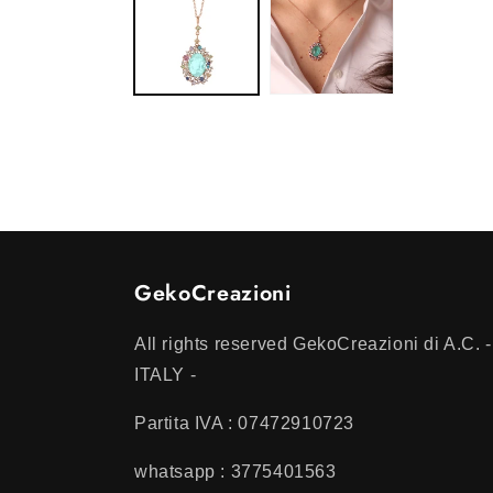
1
in
finestra
modale
GekoCreazioni
All rights reserved GekoCreazioni di A.C. -
ITALY -
Partita IVA : 07472910723
whatsapp : 3775401563