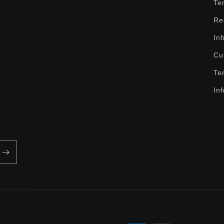
Te
Re
Inf
Cur
Ter
Inf