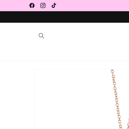
Vai
direttamente
Facebook
Instagram
TikTok
ai contenuti
Passa alle
informazioni
sul prodotto