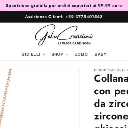
Spedizione gratuita per ordini superiori ai 99.99 euro
Assistenza Clienti: +39 3775401563
GIOIELLI
SHOP
UOMO
BABY
GEKOCREAZIONI - G
Collan
con pe
da zirc
zircone